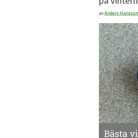
på vintern
av
Anders Hansso