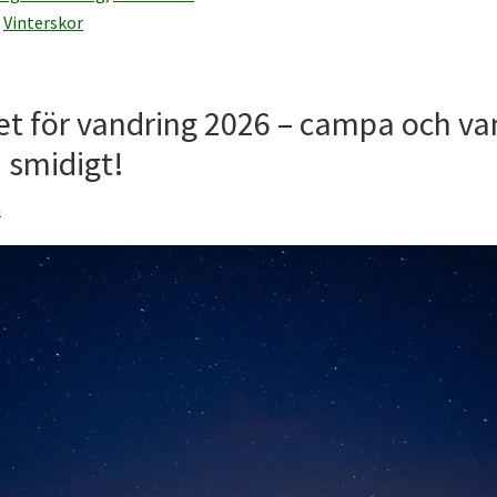
,
Vinterskor
tet för vandring 2026 – campa och va
 smidigt!
n