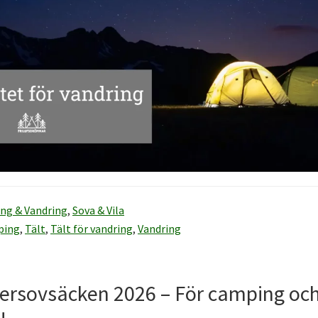
ng & Vandring
,
Sova & Vila
ping
,
Tält
,
Tält för vandring
,
Vandring
tersovsäcken 2026 – För camping oc