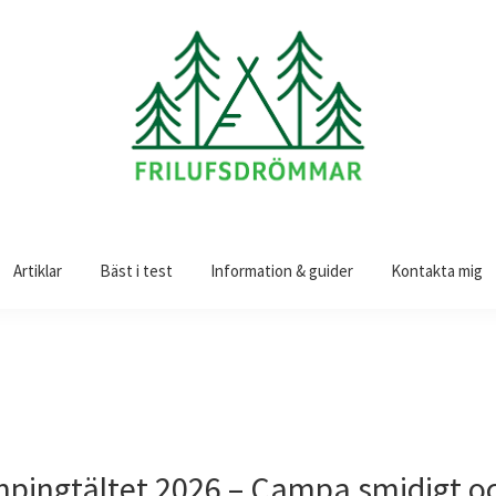
Artiklar
Bäst i test
Information & guider
Kontakta mig
pingtältet 2026 – Campa smidigt oc