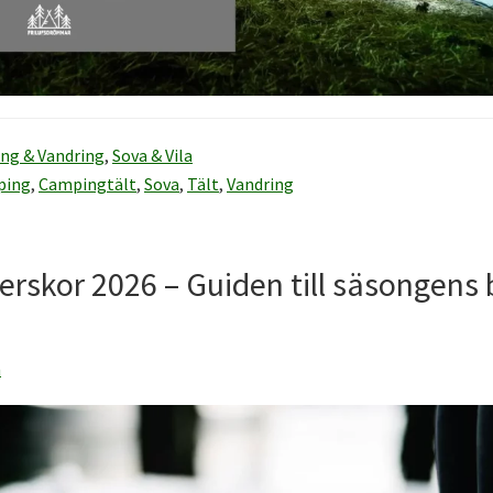
ng & Vandring
,
Sova & Vila
ping
,
Campingtält
,
Sova
,
Tält
,
Vandring
erskor 2026 – Guiden till säsongens
n