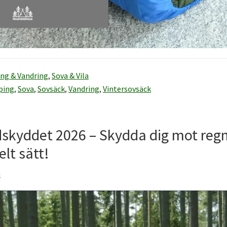
ng & Vandring
,
Sova & Vila
ping
,
Sova
,
Sovsäck
,
Vandring
,
Vintersovsäck
dskyddet 2026 – Skydda dig mot regn
elt sätt!
n