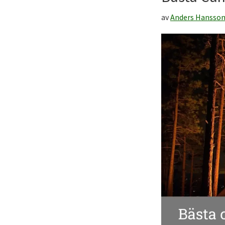
till
ditt
av
Anders Hansso
friluftsliv!