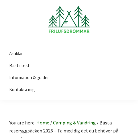
Skip
Skip
Skip
to
to
to
primary
main
footer
navigation
content
Friluftsdrömmar.se
Här
Artiklar
hittar
du
Bäst i test
guider
Information & guider
och
Kontakta mig
tips
på
produkter
till
You are here:
Home
/
Camping & Vandring
/
Bästa
ditt
reseryggsäcken 2026 – Ta med dig det du behöver på
friluftsliv!