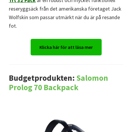
Trt 32 Pack
är en robust och mycket funktionell
reseryggsäck från det amerikanska företaget Jack
Wolfskin som passar utmärkt när du är på resande
fot.
Klicka här för att läsa mer
Budgetprodukten:
Salomon
Prolog 70 Backpack