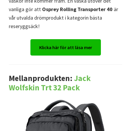
väskor inte kommer fram. En väska utöver det
vanliga gör att
Osprey Rolling Transporter 40
är
vår utvalda drömprodukt i kategorin bästa
reseryggsäck!
Klicka här för att läsa mer
Mellanprodukten:
Jack
Wolfskin Trt 32 Pack