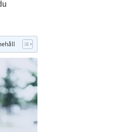
du
nehåll