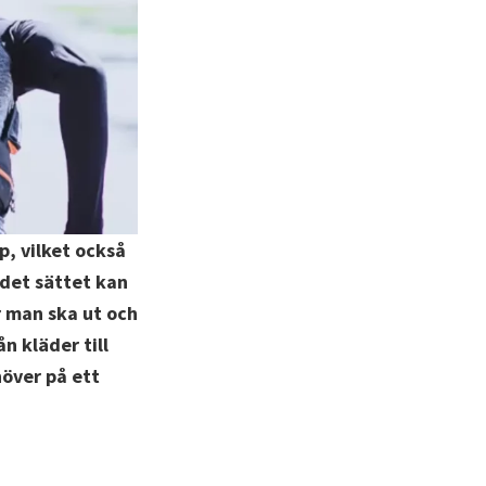
, vilket också
 det sättet kan
r man ska ut och
n kläder till
höver på ett