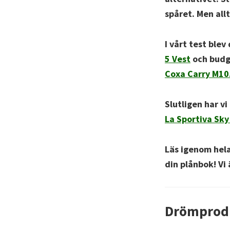
spåret. Men all
I vårt test bl
5 Vest
och bud
Coxa Carry M10
Slutligen har vi
La Sportiva Sky
Läs igenom hela
din plånbok! Vi
Drömprod