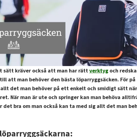
tt sätt kräver också att man har rätt
verktyg
och redskap
till att man behöver den bästa löparryggsäcken. För på
allt det man behöver på ett enkelt och smidigt sätt nä
året. När man är ute och springer kan man behöva alltifrå
r det bra om man också kan ta med sig allt det man be
 löparryggsäckarna: