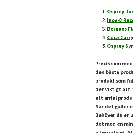
Osprey Du
Inov-8 Rac
Bergans F
Coxa Carr
Osprey Syn
Precis som me
den bästa produ
produkt som fak
det viktigt att
ett antal produ
När det gäller 
Behöver du en s
det med en mind
alternativet. St