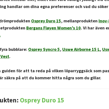
ting handlar om dina egna preferenser och vad du söker 
ev drömprodukten
Osprey Duro 15
, mellanprodukten
Inov-
getprodukten
Bergans Fløyen Women’s 10
. Vi har även e
.
 fyra bubblare:
Osprey Syncro 5
,
Uswe Airborne 15 L
,
Usw
 Vest
.
 guiden för att ta reda på vilken löparryggsäck som pas
 är säkra på att du kommer hitta några som du gillar.
ukten:
Osprey Duro 15