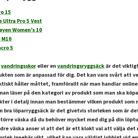
ro 15
e Ultra Pro 5 Vest
løyen Women’s 10
y M10
cro 5
d
vandringsskor
eller en
vandringsryggsäck
är det viktigt
kten som är anpassad för dig. Det kan vara svårt att ve
tiskt håller måttet, framförallt när man handlar online
 man läser på den kategori av produkt som man ska köpa
kter i detalj innan man bestämmer vilken produkt som 
en bra löparryggsäck är det givetvis storleken som är det
törre väska då du behöver mycket med dig på din löptur
re väska anser vi att det är ett klokt val att välja det
orlek innebär vikt, vilket kan vara väldigt jobbigt vid en