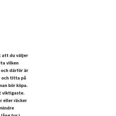
 att du väljer
ta vilken
 och därför är
 och titta på
man bör köpa.
 viktigaste.
 eller räcker
 mindre
 lång tur i