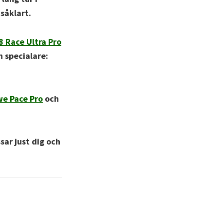
såklart.
8 Race Ultra Pro
n specialare:
e Pace Pro
och
sar just dig och