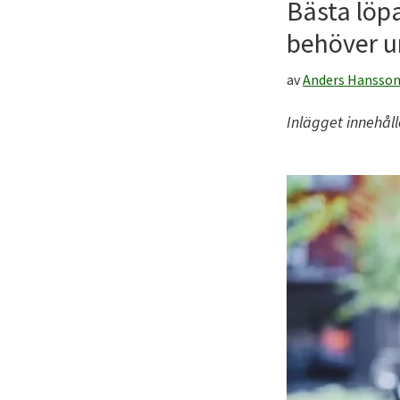
till
Bästa löp
ditt
behöver u
friluftsliv!
av
Anders Hansso
Inlägget innehål