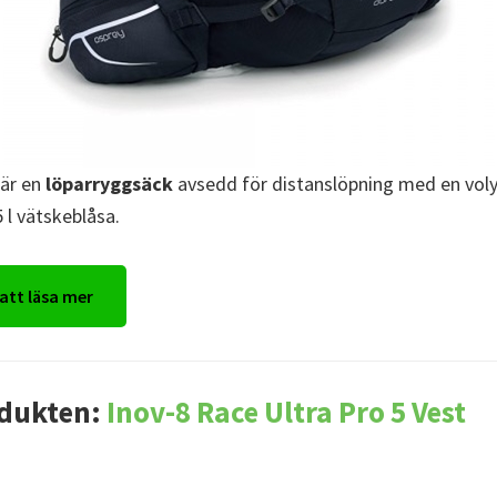
är en
löparryggsäck
avsedd för distanslöpning med en voly
 l vätskeblåsa.
 att läsa mer
dukten:
Inov-8 Race Ultra Pro 5 Vest