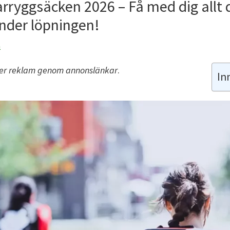
arryggsäcken 2026 – Få med dig allt 
nder löpningen!
n
ler reklam genom annonslänkar
.
In