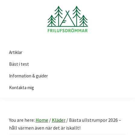
Skip
Skip
Skip
to
to
to
primary
main
footer
navigation
content
Friluftsdrömmar.se
Här
Artiklar
hittar
du
Bäst i test
guider
Information & guider
och
Kontakta mig
tips
på
produkter
till
You are here:
Home
/
Kläder
/
Bästa ullstrumpor 2026 –
ditt
håll värmen även när det är iskallt!
friluftsliv!