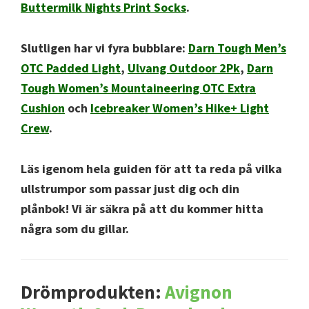
Buttermilk Nights Print Socks
.
Slutligen har vi fyra bubblare:
Darn Tough Men’s
OTC Padded Light
,
Ulvang Outdoor 2Pk
,
Darn
Tough Women’s Mountaineering OTC Extra
Cushion
och
Icebreaker Women’s Hike+ Light
Crew
.
Läs igenom hela guiden för att ta reda på vilka
ullstrumpor som passar just dig och din
plånbok! Vi är säkra på att du kommer hitta
några som du gillar.
Drömprodukten:
Avignon