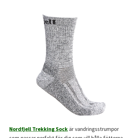
Nordfjell
Trekking
Sock
är vandringsstrumpor
som passar perfekt för dig som vill hålla fötterna