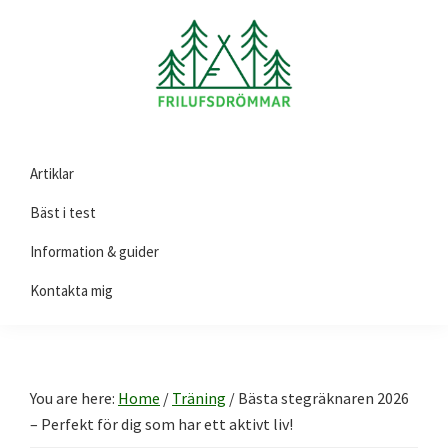
Skip
Skip
Skip
to
to
to
primary
main
footer
navigation
content
Friluftsdrömmar.se
Här
Artiklar
hittar
du
Bäst i test
guider
Information & guider
och
Kontakta mig
tips
på
produkter
till
You are here:
Home
/
Träning
/
Bästa stegräknaren 2026
ditt
– Perfekt för dig som har ett aktivt liv!
friluftsliv!