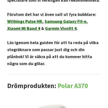
specialare som vi verkligen kan rekommendera.
Förutom det har vi även valt ut fyra bubblare:
Withings Pulse HR
,
Samsung Galaxy Fit-e
,
Xiaomi Mi Band 4
&
Garmin Vivofit 4
.
Läs igenom hela guiden för att ta reda på vilka
stegräknare som passar just dig och din
plånbok! Vi är säkra på att du kommer hitta
några som du gillar.
Drömprodukten:
Polar A370