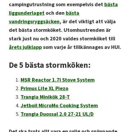
campingutrustning som exempelvis det
bästa
liggunderlaget
och den
bästa
vandringsryggsäcken
, är det viktigt att välja
det bästa stormköket.
Utomhustrenden är
stark just nu och 2020 valdes stormköket till
årets julklapp
som varje år tillkännages av HUI.
De 5 bästa stormköken:
MSR Reactor 1.7l Stove System
Primus Lite XL Piezo
Trangia Minikök 28-T
Jetboil MicroMo Cooking System
Trangia Duossal 2.0 27-21 UL/D
Det ska trots allt vara en rolig och spännande