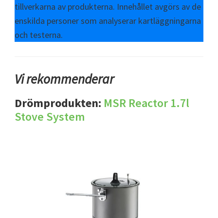
tillverkarna av produkterna. Innehållet avgörs av de
enskilda personer som analyserar kartläggningarna
och testerna.
Vi rekommenderar
Drömprodukten:
MSR Reactor 1.7l
Stove System