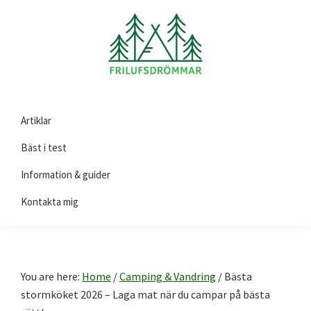
Skip
Skip
Skip
to
to
to
primary
main
footer
navigation
content
Friluftsdrömmar.se
Här
Artiklar
hittar
du
Bäst i test
guider
Information & guider
och
Kontakta mig
tips
på
produkter
till
You are here:
Home
/
Camping & Vandring
/
Bästa
ditt
stormköket 2026 – Laga mat när du campar på bästa
friluftsliv!