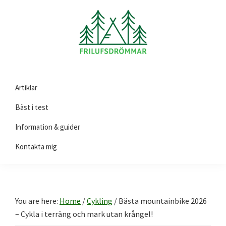
Skip
Skip
Skip
to
to
to
primary
main
footer
navigation
content
Friluftsdrömmar.se
Här
Artiklar
hittar
du
Bäst i test
guider
Information & guider
och
Kontakta mig
tips
på
produkter
till
You are here:
Home
/
Cykling
/
Bästa mountainbike 2026
ditt
– Cykla i terräng och mark utan krångel!
friluftsliv!