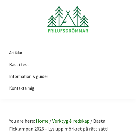
Skip
Skip
Skip
to
to
to
primary
main
footer
navigation
content
Friluftsdrömmar.se
Här
Artiklar
hittar
du
Bäst i test
guider
Information & guider
och
Kontakta mig
tips
på
produkter
till
You are here:
Home
/
Verktyg & redskap
/
Bästa
ditt
Ficklampan 2026 – Lys upp mörkret på rätt sätt!
friluftsliv!