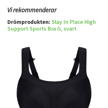
Vi rekommenderar
Drömprodukten:
Stay In Place High
Support Sports Bra G, svart