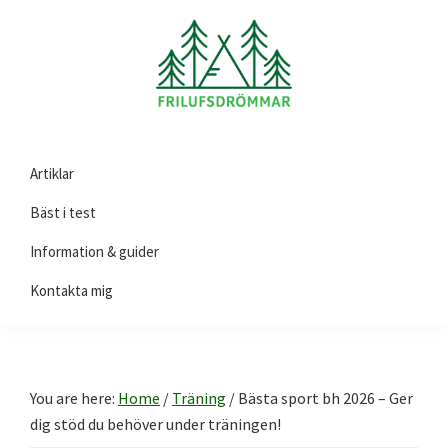
Skip
Skip
Skip
to
to
to
primary
main
footer
navigation
content
Friluftsdrömmar.se
Här
Artiklar
hittar
du
Bäst i test
guider
Information & guider
och
Kontakta mig
tips
på
produkter
till
You are here:
Home
/
Träning
/
Bästa sport bh 2026 – Ger
ditt
dig stöd du behöver under träningen!
friluftsliv!