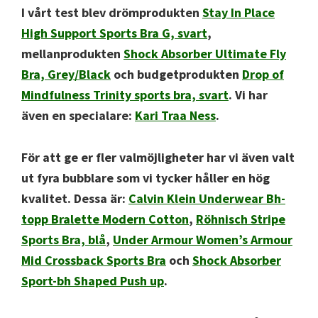
I vårt test blev drömprodukten
Stay In Place
High Support Sports Bra G, svart
,
mellanprodukten
Shock Absorber Ultimate Fly
Bra, Grey/Black
och budgetprodukten
Drop of
Mindfulness Trinity sports bra, svart
. Vi har
även en specialare:
Kari Traa Ness
.
För att ge er fler valmöjligheter har vi även valt
ut fyra bubblare som vi tycker håller en hög
kvalitet. Dessa är:
Calvin Klein Un
derwear Bh-
topp Bralette Modern Cotton
,
Röhnisch Stripe
Sports Bra, blå
,
Under Armour Women’s Armour
Mid Crossback Sports Bra
och
Shock Absorber
Sport-bh Shaped Push up
.