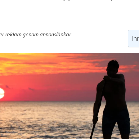
n
ler reklam genom annonslänkar.
In