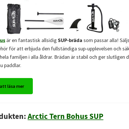
lus
är en fantastisk allsidig
SUP-bräda
som passar alla! Sälj
ehör för att erbjuda den fullständiga sup-upplevelsen och sä
hela familjen i alla åldrar. Brädan är stabil och ger slutligen
du paddlar.
 att läsa mer
dukten:
Arctic Tern Bohus SUP