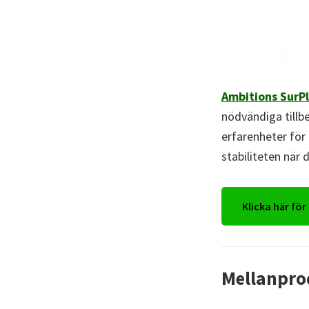
Ambitions SurP
nödvändiga tillb
erfarenheter för 
stabiliteten när 
Klicka här för
Mellanpro