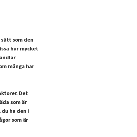
a sätt som den
missa hur mycket
handlar
 som många har
aktorer. Det
bräda som är
 du ha den i
rågor som är