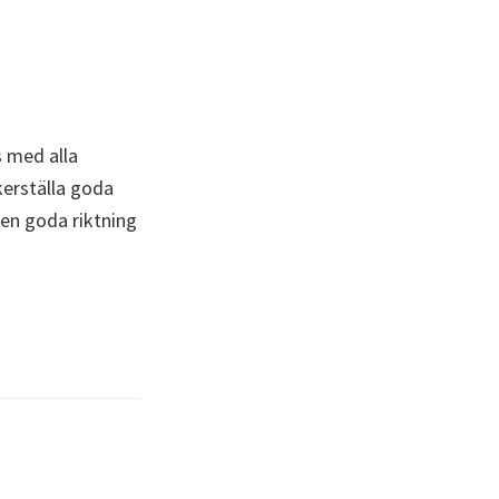
s med alla
kerställa goda
 den goda riktning