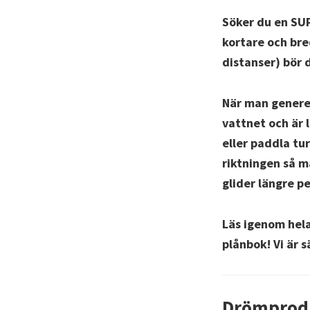
Söker du en SUP
kortare och bre
distanser) bör 
När man generel
vattnet och är 
eller paddla tu
riktningen så m
glider längre p
Läs igenom hela
plånbok! Vi är 
Drömprod