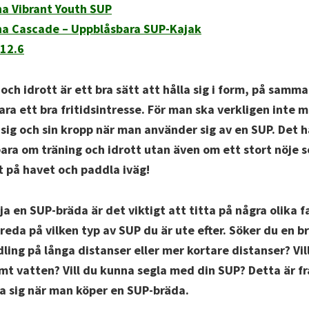
a Vibrant Youth SUP
na Cascade – Uppblåsbara SUP-Kajak
 12.6
 och idrott är ett bra sätt att hålla sig i form, på samm
ara ett bra fritidsintresse. För man ska verkligen inte 
sig och sin kropp när man använder sig av en SUP. Det 
 bara om träning och idrott utan även om ett stort nöje
 på havet och paddla iväg!
a en SUP-bräda är det viktigt att titta på några olika f
 reda på vilken typ av SUP du är ute efter. Söker du en 
ling på långa distanser eller mer kortare distanser? Vill
ömt vatten? Vill du kunna segla med din SUP? Detta är f
lla sig när man köper en SUP-bräda.