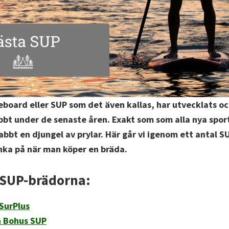
board eller SUP som det även kallas, har utvecklats oc
bbt under de senaste åren. Exakt som som alla nya spor
nabbt en djungel av prylar. Här går vi igenom ett antal 
nka på när man köper en bräda.
 SUP-brädorna:
SurPlus
n Bohus SUP