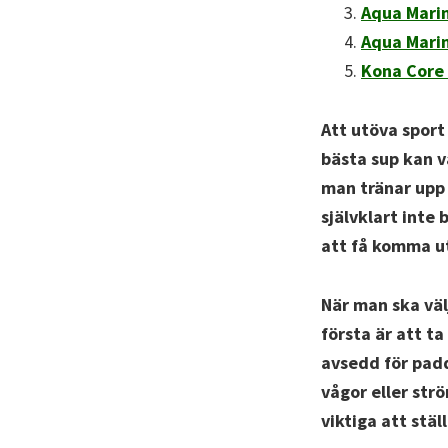
A
qua Marin
Aqua Mari
Kona Core
Att utöva sport
bästa sup kan v
man tränar upp 
självklart inte
att få komma ut
När man ska välj
första är att ta
avsedd för padd
vågor eller str
viktiga att stä