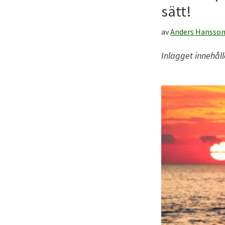
till
sätt!
ditt
friluftsliv!
av
Anders Hansso
Inlägget innehål