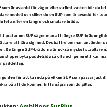
 som är avsedd för vågor eller strömt vatten bör du let
dare modell och söker du en SUP som är avsedd för tour
du leta efter en längre och smalare bräda.
lt pratar om SUP säger man att längre SUP-brädor glid
lättare att lära sig med. Dvs bättre om man använder den
rer. De längre SUP-brädorna är också mycket stabilare nä
an slipper byta paddelsida så ofta och generellt kan ma
er paddeltag.
 guiden för att ta reda på vilken SUP som passar just di
säkra på att du kommer hitta några som du gillar.
ukten:
Ambitions SurPlus