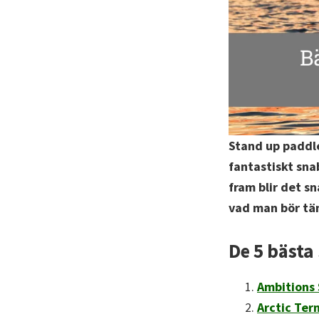
Stand up paddle
fantastiskt sna
fram blir det s
vad man bör tä
De 5 bästa
Ambitions 
Arctic Ter