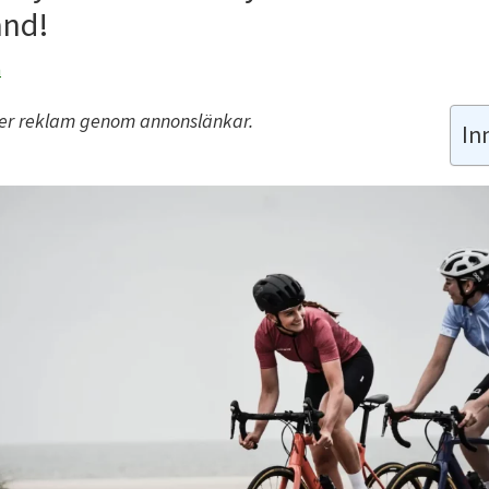
ånd!
n
ler reklam genom annonslänkar.
In