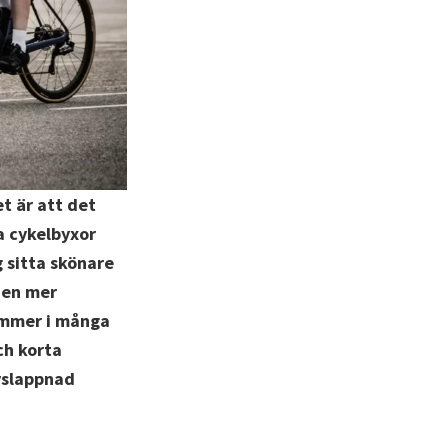
et är att det
ra cykelbyxor
 sitta skönare
 en mer
ommer i många
ch korta
vslappnad