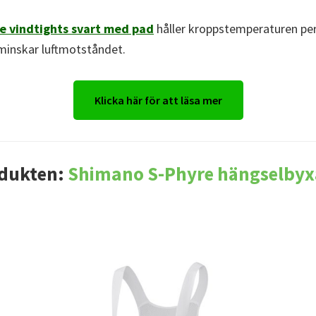
e vindtights svart med pad
håller kroppstemperaturen per
minskar luftmotståndet.
Klicka här för att läsa mer
dukten:
Shimano S-Phyre hängselbyx
n