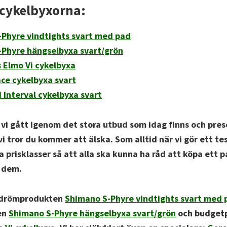
 cykelbyxorna:
Phyre vindtights svart med pad
Phyre hängselbyxa svart/grön
 Elmo Vi cykelbyxa
ce cykelbyxa svart
i Interval cykelbyxa svart
r vi gått igenom det stora utbud som idag finns och pre
i tror du kommer att älska. Som alltid när vi gör ett te
a prisklasser så att alla ska kunna ha råd att köpa ett 
t dem.
ev drömprodukten
Shimano S-Phyre vindtights svart med 
en
Shimano S-Phyre hängselbyxa svart/grön
och budget