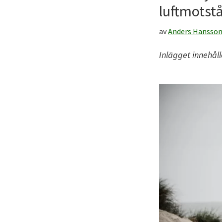
till
luftmotst
ditt
friluftsliv!
av
Anders Hansso
Inlägget innehål