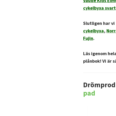
Vaude Kids Elmo
cykelbyxa svart
Slutligen har vi
cykelbyxa
,
Norr
Fujin
.
Läs igenom hela
plånbok! Vi är 
Drömprod
pad