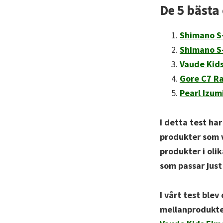
De 5 bästa
Shimano S-
Shimano S-
Vaude Kids
Gore C7 Ra
Pearl Izum
I detta test ha
produkter som v
produkter i olik
som passar jus
I vårt test bl
mellanprodukt