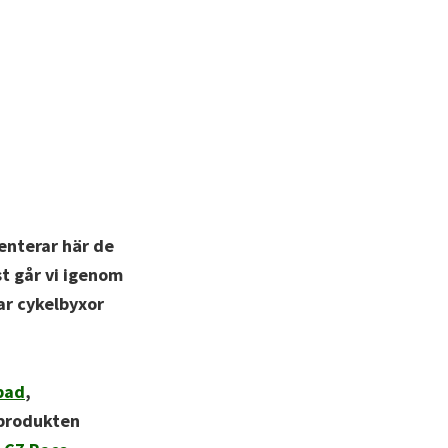
senterar här de
st går vi igenom
par cykelbyxor
pad
,
produkten