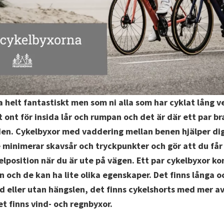
a helt fantastiskt men som ni alla som har cyklat lång v
t ont för insida lår och rumpan och det är där ett par b
den. Cykelbyxor med vaddering mellan benen hjälper dig
e minimerar skavsår och tryckpunkter och gör att du får
lposition när du är ute på vägen.
Ett par cykelbyxor k
n och de kan ha lite olika egenskaper. Det finns långa o
d eller utan hängslen, det finns cykelshorts med mer a
t finns vind- och regnbyxor.