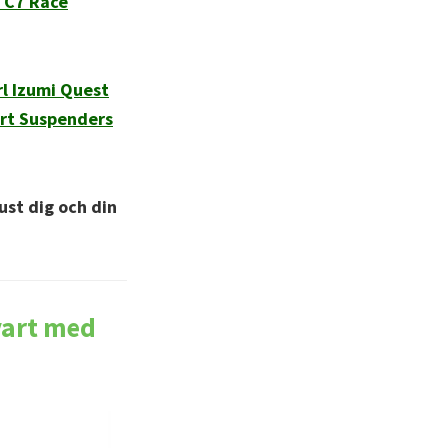
 C7 Race
l Izumi Quest
rt Suspenders
ust dig och din
vart med