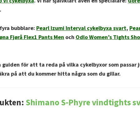
 Vi cykelbyxa
. Vi har självklart även en specialare:
Gore
.
 fyra bubblare:
Pearl Izumi Interval cykelbyxa svart
,
Pear
øna Fjørå Flex1 Pants Men
och
Odlo Women’s Tights Sho
 guiden för att ta reda på vilka cykelbyxor som passar j
säkra på att du kommer hitta några som du gillar.
ukten:
Shimano S-Phyre vindtights s