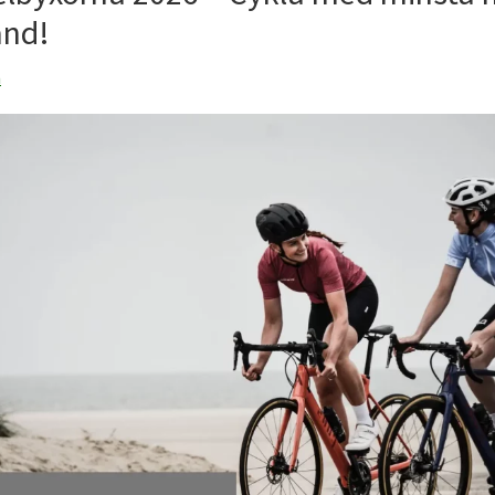
ånd!
n