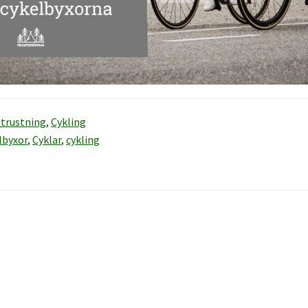
utrustning
,
Cykling
lbyxor
,
Cyklar
,
cykling