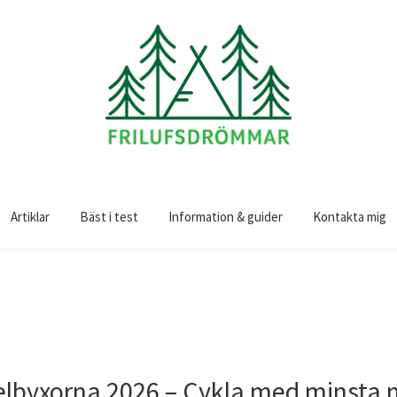
Artiklar
Bäst i test
Information & guider
Kontakta mig
elbyxorna 2026 – Cykla med minsta 