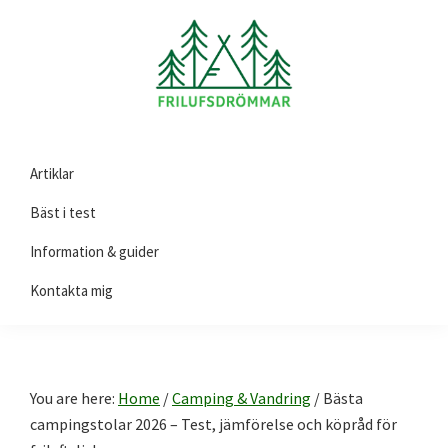
Skip
Skip
Skip
to
to
to
primary
main
footer
navigation
content
Friluftsdrömmar.se
Här
Artiklar
hittar
du
Bäst i test
guider
Information & guider
och
Kontakta mig
tips
på
produkter
till
You are here:
Home
/
Camping & Vandring
/
Bästa
ditt
campingstolar 2026 – Test, jämförelse och köpråd för
friluftsliv!