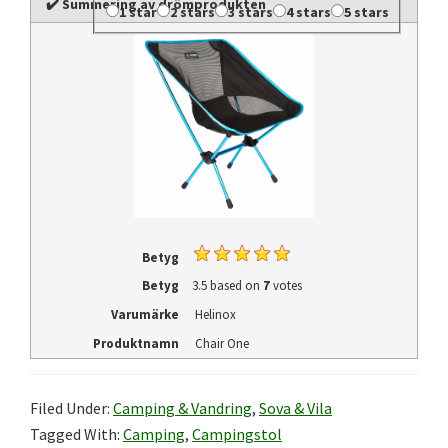
✔️ Summering av drömprodukten
1 star
2 stars
3 stars
4 stars
5 stars
Betyg
Betyg
3.5
based on
7
votes
Varumärke
Helinox
Produktnamn
Chair One
Filed Under:
Camping & Vandring
,
Sova & Vila
Tagged With:
Camping
,
Campingstol