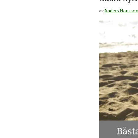
till
ditt
av
Anders Hansso
friluftsliv!