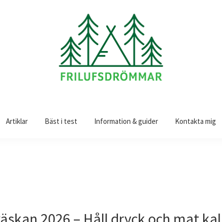
Artiklar
Bäst i test
Information & guider
Kontakta mig
äskan 2026 – Håll dryck och mat kall