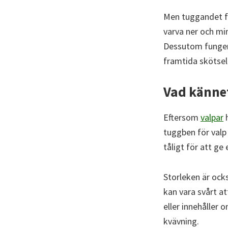
Men tuggandet fyl
varva ner och mi
Dessutom fungera
framtida skötsel
Vad känne
Eftersom
valpar
h
tuggben för valp
tåligt för att ge
Storleken är ocks
kan vara svårt at
eller innehåller 
kvävning.