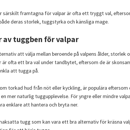
särskilt framtagna för valpar är ofta ett tryggt val, efters
både deras storlek, tuggstyrka och känsliga mage.
r av tuggben för valpar
lternativ att välja mellan beroende på valpens ålder, storlek 
 är ofta ett bra val under tandbytet, eftersom de är skon
nkla att tugga på.
om torkad hud från nöt eller kyckling, är populära eftersom 
r en mer naturlig tuggupplevelse. För yngre eller mindre valp
ra enklare att hantera och bryta ner.
maksatta tugg som kan vara ett bra alternativ för kräsna v