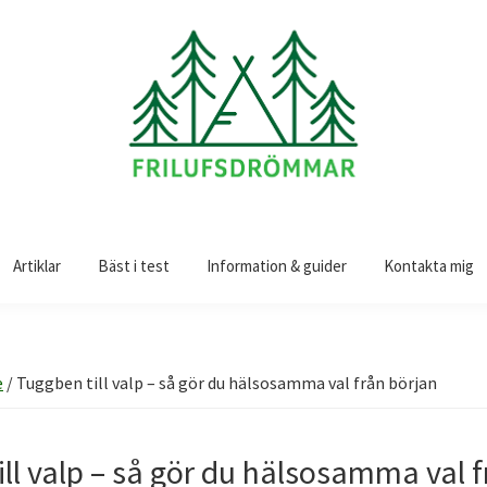
Artiklar
Bäst i test
Information & guider
Kontakta mig
e
/
Tuggben till valp – så gör du hälsosamma val från början
ll valp – så gör du hälsosamma val f