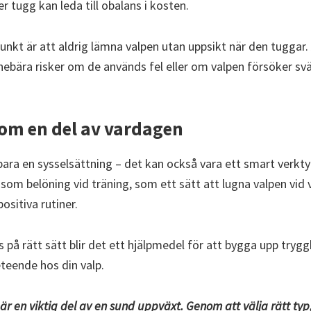
 tugg kan leda till obalans i kosten.
unkt är att aldrig lämna valpen utan uppsikt när den tuggar.
nebära risker om de används fel eller om valpen försöker svä
om en del av vardagen
bara en sysselsättning – det kan också vara ett smart verkty
om belöning vid träning, som ett sätt att lugna valpen vid v
ositiva rutiner.
på rätt sätt blir det ett hjälpmedel för att bygga upp trygg
eteende hos din valp.
 är en viktig del av en sund uppväxt. Genom att välja rätt typ,