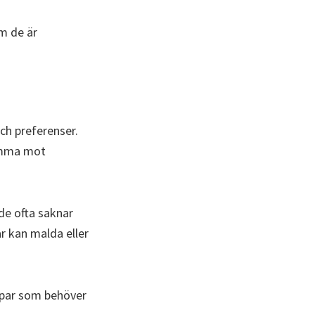
om de är
och preferenser.
samma mot
de ofta saknar
ar kan malda eller
alpar som behöver