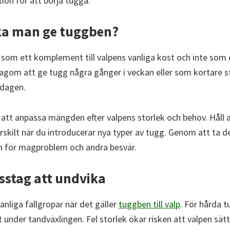
tion för att börja tugga.
ska man ge tuggben?
som ett komplement till valpens vanliga kost och inte som 
 lagom att ge tugg några gånger i veckan eller som kortare s
 dagen.
 att anpassa mängden efter valpens storlek och behov. Håll a
rskilt när du introducerar nya typer av tugg. Genom att ta d
n för magproblem och andra besvär.
sstag att undvika
anliga fallgropar när det gäller
tuggben till valp
. För hårda 
t under tandväxlingen. Fel storlek ökar risken att valpen sätt