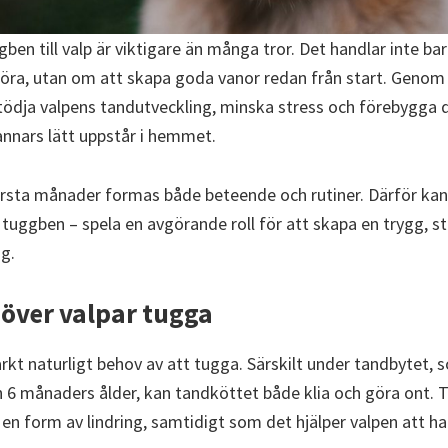
ggben till valp är viktigare än många tror. Det handlar inte ba
öra, utan om att skapa goda vanor redan från start. Genom a
tödja valpens tandutveckling, minska stress och förebygga 
nnars lätt uppstår i hemmet.
rsta månader formas både beteende och rutiner. Därför kan 
 tuggben – spela en avgörande roll för att skapa en trygg, 
g.
över valpar tugga
arkt naturligt behov av att tugga. Särskilt under tandbytet, 
h 6 månaders ålder, kan tandköttet både klia och göra ont.
en form av lindring, samtidigt som det hjälper valpen att h