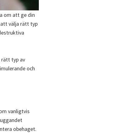
ra om att ge din
tt välja rätt typ
destruktiva
rätt typ av
stimulerande och
som vanligtvis
 Tuggandet
antera obehaget.