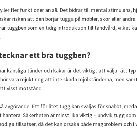
ler fler funktioner än så. Det bidrar till mental stimulans, h
nskar risken att den börjar tugga på möbler, skor eller andr
r tuggben som en tidig introduktion till tandvård, vilket k
.
tecknar ett bra tuggben?
ar känsliga tänder och käkar är det viktigt att välja rätt typ
 bör vara mjukt nog att inte skada mjölktänderna, men samtid
 ett visst motstånd.
å avgörande. Ett för litet tugg kan sväljas för snabbt, meda
t hantera. Säkerheten är minst lika viktig – undvik tugg som l
onödiga tillsatser, då det kan orsaka både magproblem och i v