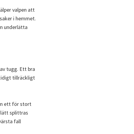
jälper valpen att
a saker i hemmet.
an underlätta
 av tugg. Ett bra
igt tillräckligt
n ett för stort
ätt splittras
ärsta fall