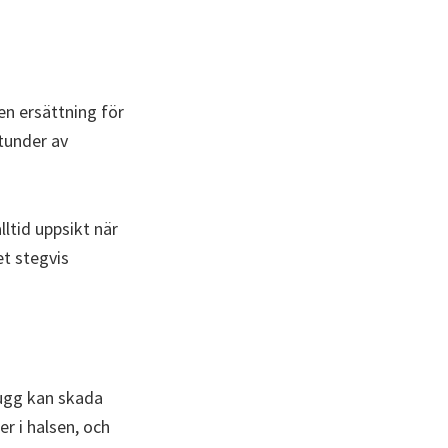
en ersättning för
tunder av
lltid uppsikt när
et stegvis
tugg kan skada
er i halsen, och