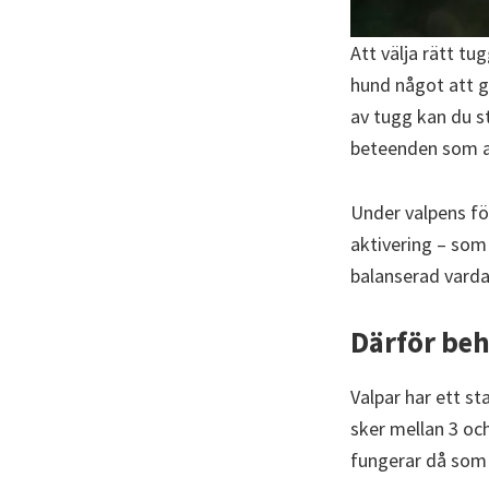
Att välja rätt tu
hund något att g
av tugg kan du s
beteenden som a
Under valpens fö
aktivering – som
balanserad varda
Därför beh
Valpar har ett st
sker mellan 3 oc
fungerar då som 