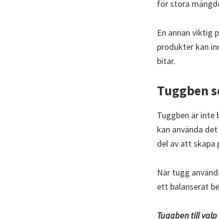
för stora mängder
En annan viktig p
produkter kan in
bitar.
Tuggben s
Tuggben är inte 
kan använda det s
del av att skapa p
När tugg används 
ett balanserat b
Tuggben till valp