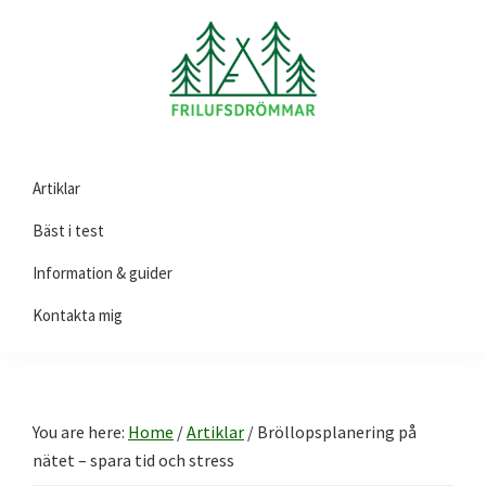
Skip
Skip
Skip
to
to
to
primary
main
footer
navigation
content
Friluftsdrömmar.se
Här
Artiklar
hittar
du
Bäst i test
guider
Information & guider
och
Kontakta mig
tips
på
produkter
till
You are here:
Home
/
Artiklar
/
Bröllopsplanering på
ditt
nätet – spara tid och stress
friluftsliv!