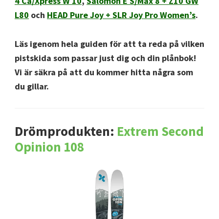
4 Ca/Xpress W 10
,
Salomon E S/Max 8 + Z10 GW
L80
och
HEAD Pure Joy + SLR Joy Pro Women’s
.
Läs igenom hela guiden för att ta reda på vilken
pistskida som passar just dig och din plånbok!
Vi är säkra på att du kommer hitta några som
du gillar.
Drömprodukten:
Extrem Second
Opinion 108