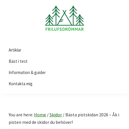
Skip
Skip
Skip
to
to
to
primary
main
footer
navigation
content
Friluftsdrömmar.se
Här
Artiklar
hittar
du
Bäst i test
guider
Information & guider
och
Kontakta mig
tips
på
produkter
till
You are here:
Home
/
Skidor
/
Bästa pistskidan 2026 – Åk i
ditt
pisten med de skidor du behöver!
friluftsliv!